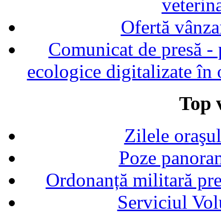
veterin
Ofertă vânza
Comunicat de presă - p
ecologice digitalizate în
Top v
Zilele oraşu
Poze panoram
Ordonanță militară p
Serviciul Vol