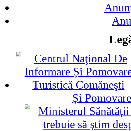
Anunţ
Anu
Legă
Și Pomovare