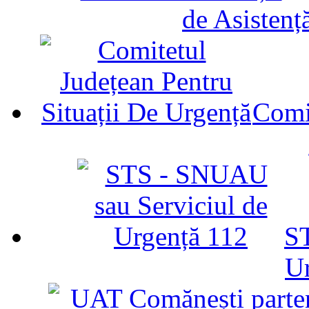
de Asistenț
Comit
ST
U