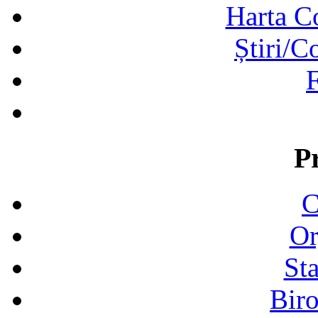
Harta C
Știri/C
F
P
C
Or
Sta
Biro