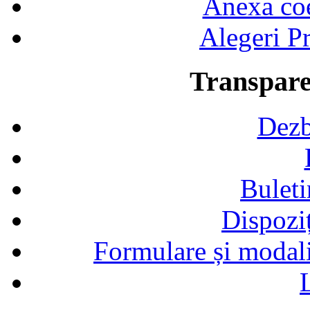
Anexa coef
Alegeri Pr
Transpare
Dezb
Buleti
Dispozi
Formulare și modalit