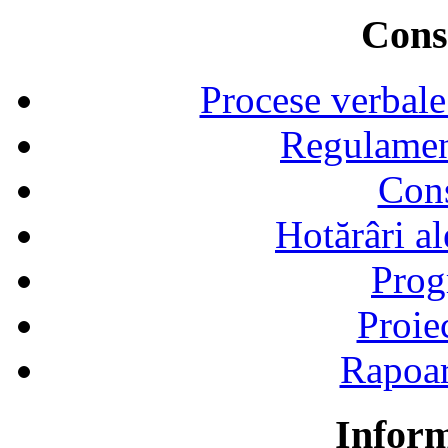
Consi
Procese verbale
Regulamen
Cons
Hotărâri al
Prog
Proie
Rapoart
Inform