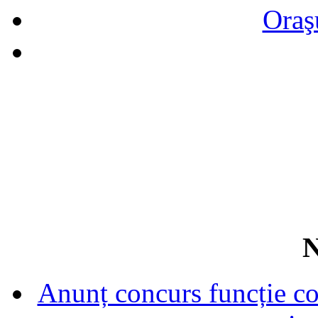
Oraş
N
Anunț concurs funcție con